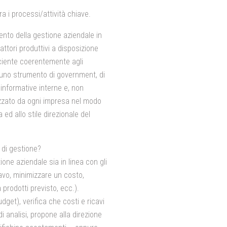
tra i processi/attività chiave.
ento della gestione aziendale
in
ttori produttivi a disposizione
iciente coerentemente agli
di, uno strumento di government, di
informative interne e, non
izzato da ogni impresa nel modo
a ed allo stile direzionale del
 di gestione?
ione aziendale sia in linea con gli
avo, minimizzare un costo,
 prodotti previsto, ecc.).
udget)
, verifica che costi e ricavi
i analisi, propone alla direzione