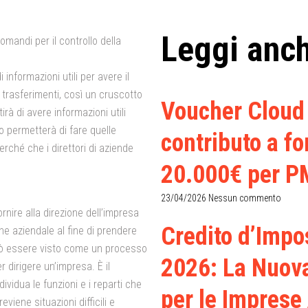
Leggi anc
comandi
per il controllo della
informazioni utili per avere il
i trasferimenti, così un
cruscotto
Voucher Cloud 
irà di avere informazioni utili
o permetterà di fare quelle
contributo a fo
erché che i direttori di aziende
20.000€ per PM
23/04/2026
Nessun commento
rnire alla direzione dell’impresa
Credito d’Impo
ne aziendale al fine di prendere
può essere visto come un processo
2026: La Nuov
er dirigere un’impresa. È il
vidua le funzioni e i reparti che
per le Imprese
viene situazioni difficili e