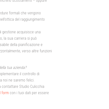
erifichino scostamenti – oppure
ocedure formali che vengono
nell’ottica del
raggiungimento
 di gestione acquisisce una
o, la sua carriera si può
abile della pianificazione e
zzontalmente, verso altre funzioni
della tua azienda?
mplementare il controllo di
a noi ne saremo felici.
a contattare Studio Culicchia
l form
con i tuoi dati per essere