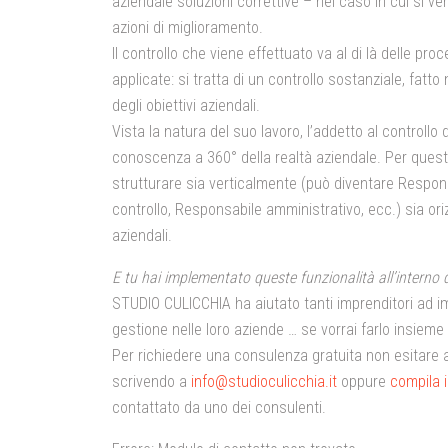
aziendale soluzioni correttive – nel caso in cui si v
azioni di miglioramento
.
Il controllo che viene effettuato va al di là delle pr
applicate: si tratta di un controllo sostanziale, fatto 
degli obiettivi aziendali
.
Vista la natura del suo lavoro, l’addetto al controllo
conoscenza a 360°
della realtà aziendale. Per quest
strutturare sia verticalmente (può diventare Respons
controllo, Responsabile amministrativo, ecc.) sia ori
aziendali.
E tu hai implementato queste funzionalità all’interno 
STUDIO CULICCHIA
ha aiutato tanti imprenditori ad i
gestione nelle loro aziende … se vorrai farlo insieme 
Per richiedere una consulenza gratuita non esitare 
scrivendo a
info@studioculicchia.it
oppure
compila i
contattato da uno dei consulenti.