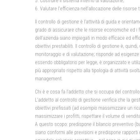
5. Costruire il sistema interno di valutazione;
6. Valutare l’efficienza nell’allocazione delle risorse 
Il controllo di gestione è l’attività di
guida e orientam
grado di assicurare che le risorse economiche ed i fa
dell’azienda siano impiegati in modo efficace ed eff
obiettivi prestabiliti. Il controllo di gestione è, quin
monitoraggio e di valutazione; risponde ad esigenze 
essendo obbligatorio per legge, è organizzato e util
più appropriato rispetto alla tipologia di attività svolt
management.
Chi è e cosa fa l’addetto che si occupa del controllo
L’addetto al controllo di gestione
verifica che la gest
obiettivi prefissati (ad esempio massimizzare un ric
massimizzare i profitti, rispettare il volume di vendita
A questo scopo: predispone il
bilancio preventivo (b
siano conformi alle previsioni e predispone rapporti d