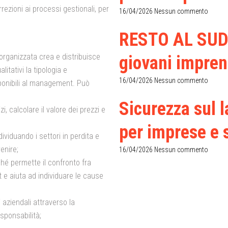
ezioni ai processi gestionali, per
16/04/2026
Nessun commento
RESTO AL SUD 2
organizzata crea e distribuisce
giovani imprend
litativi la tipologia e
16/04/2026
Nessun commento
sponibili al management
. Può
Sicurezza sul 
i, calcolare il valore dei prezzi e
per imprese e s
dividuando i settori in perdita e
venire;
16/04/2026
Nessun commento
ché permette il confronto fra
et e aiuta ad individuare le cause
i aziendali attraverso la
esponsabilità;