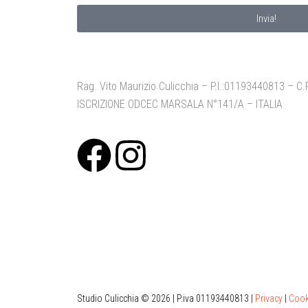
Invia!
Rag. Vito Maurizio Culicchia – P.I.:01193440813 –
ISCRIZIONE ODCEC MARSALA N°141/A – ITALIA
Studio Culicchia © 2026 | P.iva 01193440813 |
Privacy
|
Cook