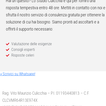
Hai un quesito? Lo Studio Culicchia è qui per fornirti una
risposta tempestiva entro 48 ore. Mettiti in contatto con noi e
sfrutta il nostro servizio di consulenza gratuita per ottenere la
soluzione di cui hai bisogno. Siamo pronti ad ascoltarti e a
offrirti il supporto necessario:
Valutazione delle esigenze
Consigli esperti
Risposte celeri
×
Scrivici su Whatsapp!
Rag. Vito Maurizio Culicchia – P.I.:01193440813 – C.F.
CLCVMR64R13E974X